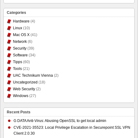
Categories
Hardware
(4)
Linux
(10)
Mac OS X
(41)
Network
(6)
Security
(39)
Software
(34)
Tipps
(60)
Tools
(21)
UAC Technikum Vienna
(2)
Uncategorized
(18)
Web Security
(2)
Windows
(27)
Recent Posts
G DATA Anti-Virus: Abusing OpenSSL to get local admin
CVE-2021-35523: Local Privilege Escalation in Securepoint SSL VPN
Client 2.0.30