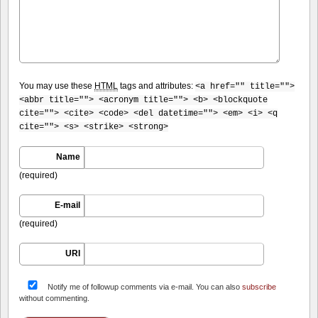
You may use these
HTML
tags and attributes:
<a href="" title="">
<abbr title=""> <acronym title=""> <b> <blockquote
cite=""> <cite> <code> <del datetime=""> <em> <i> <q
cite=""> <s> <strike> <strong>
Name
(required)
E-mail
(required)
URI
Notify me of followup comments via e-mail. You can also
subscribe
without commenting.