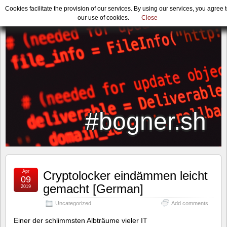
Cookies facilitate the provision of our services. By using our services, you agree 
our use of cookies.
Close
#bogner.sh
Apr
Cryptolocker eindämmen leicht
09
gemacht [German]
2019
Uncategorized
Add comments
Einer der schlimmsten Albträume vieler IT