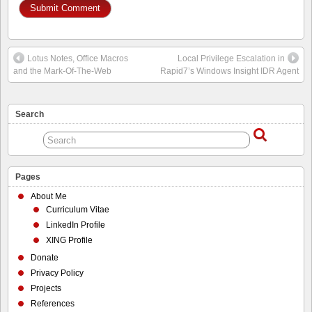
Lotus Notes, Office Macros
Local Privilege Escalation in
and the Mark-Of-The-Web
Rapid7’s Windows Insight IDR Agent
Search
Pages
About Me
Curriculum Vitae
LinkedIn Profile
XING Profile
Donate
Privacy Policy
Projects
References